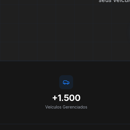
seus veícul
Estatísticas do Locafy
+1.500
Veículos Gerenciados