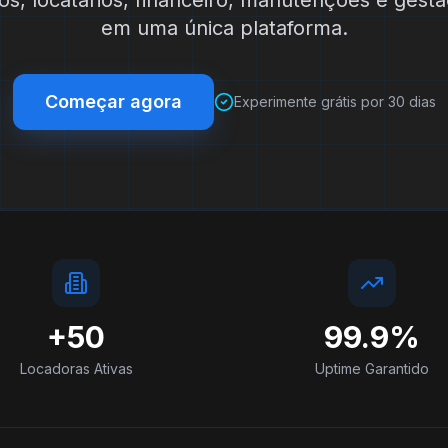
os, locatários, financeiro, manutenções e gest
em uma única plataforma.
Começar agora
Experimente grátis por 30 dias
+50
99.9%
Locadoras Ativas
Uptime Garantido