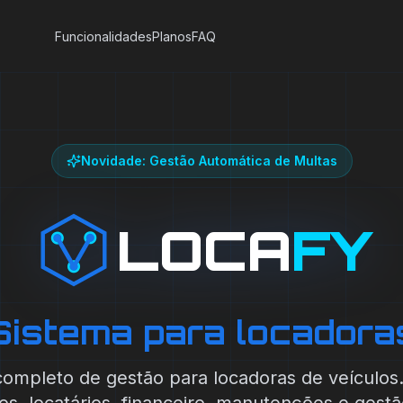
Funcionalidades
Planos
FAQ
Novidade: Gestão Automática de Multas
LOCA
FY
Locafy
Sistema para locadora
completo de gestão para locadoras de veículos.